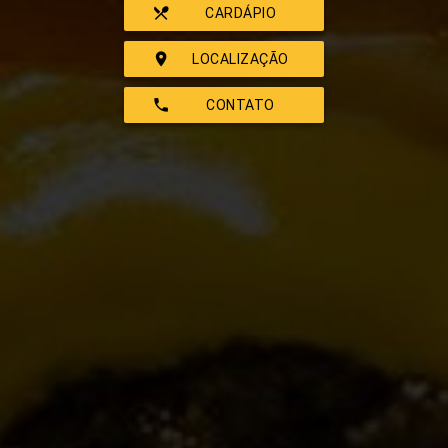
restaurant_menu
CARDÁPIO
room
LOCALIZAÇÃO
phone
CONTATO